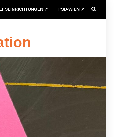
ILFSEINRICHTUNGEN ↗
PSD-WIEN ↗
tion