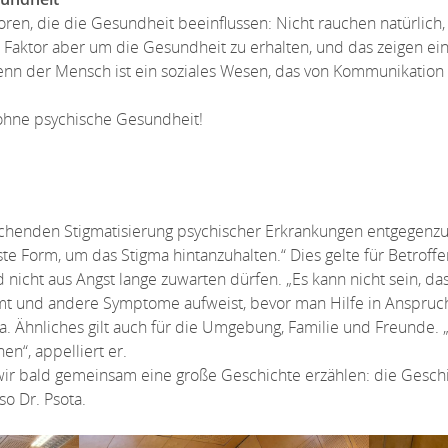
ktoren, die die Gesundheit beeinflussen: Nicht rauchen natürlic
 Faktor aber um die Gesundheit zu erhalten, und das zeigen eine
nn der Mensch ist ein soziales Wesen, das von Kommunikation ab
 ohne psychische Gesundheit!
henden Stigmatisierung psychischer Erkrankungen entgegenzutr
te Form, um das Stigma hintanzuhalten.“ Dies gelte für Betroffen
d nicht aus Angst lange zuwarten dürfen. „Es kann nicht sein, d
mt und andere Symptome aufweist, bevor man Hilfe in Anspruc
ta. Ähnliches gilt auch für die Umgebung, Familie und Freunde.
en“, appelliert er.
 wir bald gemeinsam eine große Geschichte erzählen: die Geschi
so Dr. Psota.