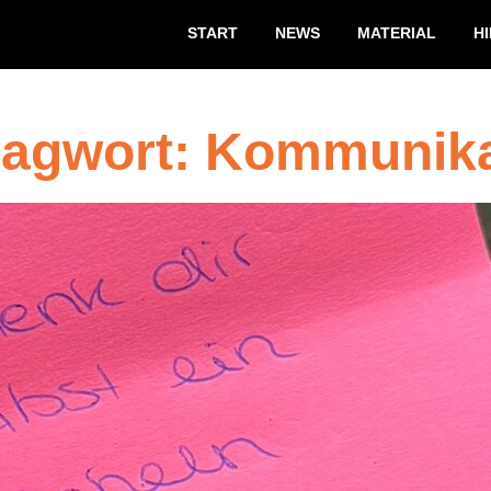
START
NEWS
MATERIAL
H
lagwort:
Kommunika